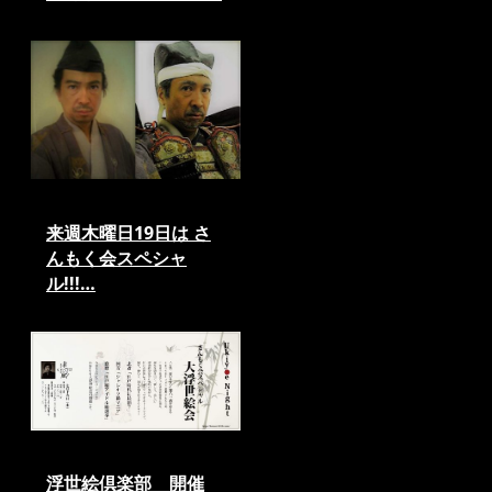
来週木曜日19日は さ
んもく会スペシャ
ル!!!…
浮世絵倶楽部 開催