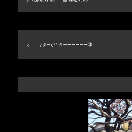
投稿者:
kenzo
blog
,
NEWS
ギターがキターーーーーー③